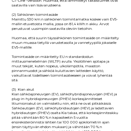
GT-Line -versioon. Huomaa, että lämmitetyt takaistuimet ovat
saatavilla vain lisävarusteena.
(2) Sähköinen toimintasäde
Mainittu 530 km:n sähköinen toimintamatka koskee vain EV5-
mallin etuvetoista mallia, jossa on 81,4 kWh:n akku. Arvot
perustuvat uusimpiin saatavilla oleviin tietoihin.
Huomaa, että suurin täyssähköinen toimintasäde on määritelty
muun muassa tietyllä varustetasolla ja vannetyypillä jokaiselle
EV5-mallille.
Toimintasäde on määritetty EU:n standardoidun
mittausmenetelmän (WLTP) avulla. Yksilöllinen ajotapa ja
muut tekijät, kuten nopeus, ulkolämpötila, maaston
pinnanmuodot ja sähköä kuluttavien laitteiden käyttö,
vaikuttavat todelliseen toimintasäteeseen ja voivat lyhentää
sitä.
(3) Kian akut
Kian sähköajoneuvojen (EV), sähköhybridiajoneuvojen (HEV) ja
plug-in-hybridiajoneuvojen (PHEV) korkeajännitteiset
litiumioniakut on valmistettu niin, että ne ovat pitkäikäisiä.
Sähköautojen (EV), sähköhybridiautojen (HEV) ja ladattavien
hybridiautojen (PHEV) osalta Kia takaa, että korkeajänniteakku
pitää vähintään 80 %:n kapasiteetin 5 vuotta
ensirekisteröinnistä lähtien tai 100 000 ajokilometrin ajan
(ensin täyttyvän ehdon mukaan) ja vähintään 70 %:n