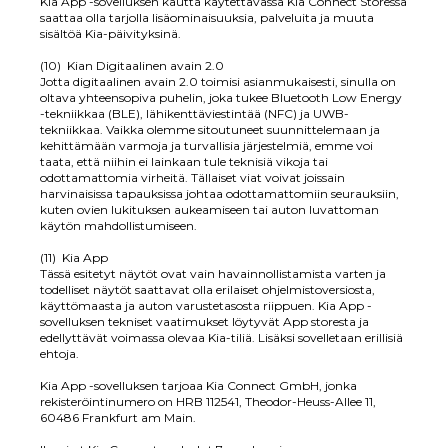
Kia App -sovelluksen kautta käytettävässä Kia Connect Storessa
saattaa olla tarjolla lisäominaisuuksia, palveluita ja muuta
sisältöä Kia-päivityksinä.
(10) Kian Digitaalinen avain 2.0
Jotta digitaalinen avain 2.0 toimisi asianmukaisesti, sinulla on
oltava yhteensopiva puhelin, joka tukee Bluetooth Low Energy
-tekniikkaa (BLE), lähikenttäviestintää (NFC) ja UWB-
tekniikkaa. Vaikka olemme sitoutuneet suunnittelemaan ja
kehittämään varmoja ja turvallisia järjestelmiä, emme voi
taata, että niihin ei lainkaan tule teknisiä vikoja tai
odottamattomia virheitä. Tällaiset viat voivat joissain
harvinaisissa tapauksissa johtaa odottamattomiin seurauksiin,
kuten ovien lukituksen aukeamiseen tai auton luvattoman
käytön mahdollistumiseen.
(11) Kia App
Tässä esitetyt näytöt ovat vain havainnollistamista varten ja
todelliset näytöt saattavat olla erilaiset ohjelmistoversiosta,
käyttömaasta ja auton varustetasosta riippuen. Kia App -
sovelluksen tekniset vaatimukset löytyvät App storesta ja
edellyttävät voimassa olevaa Kia-tiliä. Lisäksi sovelletaan erillisiä
ehtoja.
Kia App -sovelluksen tarjoaa Kia Connect GmbH, jonka
rekisteröintinumero on HRB 112541, Theodor-Heuss-Allee 11,
60486 Frankfurt am Main.