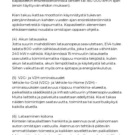
kapasiteetin ensirekisteröinnistä lähtien tai 160 000 km:n ajan
(ensin täyttyvän ehdon mukaan).
Kian takuu kattaa moottorin käynnistystä tukevan
pienjänniteakun kahden vuoden ajan ensirekisteröinnistä
ajokilometreistä riippumatta. Kapasiteetin alenemisen
ehkäisemiseksi noudata omistajan oppaan ohjeita.
(4) Akun latausaika
Jotta suurin mahdollinen latausnopeus saavutetaan, EV4 tulee
ladata 800 voltin sähköautolaturilla, joka tuottaa vähintään
240 kW:n sähköä. Käytännössä 15 minuutin latauksella
saavutettu toimintamatka riippuu monista tekijöistä, kuten
akun lataustilasta, akun lämpötilasta ja käytetystä laturista.
Siihen vaikuttavat myös oma ajotapa ja energiankulutus.
(5) V2G- ja V2H-ominaisuudet
Vehicle-to-Grid (V2G)- ja Vehicle-to-Home (V2H) -
ominaisuuksien saatavuus riippuu markkina-alueesta,
paikallisista säädöksistä ja infrastruktuurin yhteensopivuudesta.
Muita laitteita ja palveluita saatetaan edellyttää. Kia ei takaa
näiden toimintojen saatavuutta, toimintaa tai suorituskykyä
kaikilla alueilla.
(6) Lataaminen kotona
Kiinteän latauslaitteen hankinta ja asennus ovat yksinomaan
auton omistajan vastuulla. Asennus on tehtävä pätevän
ammattilaisen toimesta ja kaikkien sovellettavien paikallisten