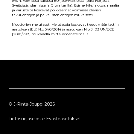
ensin. Voimassa kaikissa EU-jäsenvaltioissa (sekä Norjassa,
Sveitsissä, Islannissa ja Gibraltarilla). Esimerkiksi akkua, maalia
ja varusteita koskevat poikkeamat voimassa olevien
takuuehtojen ja paikallisten ehtojen mukaisesti.
Moottorien melutasot. Melutasoja koskevat tiedot määritettiin
asetuksen (EU) N:o 540/2014 ja asetuksen N:o 51.03 UN/ECE
[2018/798] mukaisella mittausmenetelmällä.
© J-Rinta-Jouppi
2026
Tietosuojaseloste
Evästeasetukset