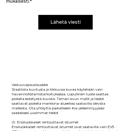
mukaisesti.
*
Vastuuvapauslauseke
Staattista kuvitusta ja liikkuvaa kuvaa käytetään vain
havainnollistamistarkoituksessa. Lopullinen tuote saattaa
poiketa esitetyistä kuvista. Tämän sivun mallit ja tiedot
saattavat poiketa markkina-alueellasi saatavilla olevista
malleista. Ota yhteyttä paikalliseen Kia-jälleenmyyjääsi
saadaksesi uusimmat tiedot.
(1) Ensiluokkaiset rentouttavat istuimet
Ensiluokkaiset rentouttavat istuimet ovat saatavilla vain EV5