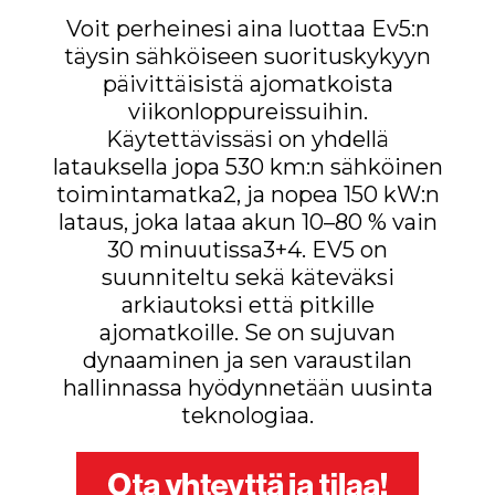
Voit perheinesi aina luottaa Ev5:n
täysin sähköiseen suorituskykyyn
päivittäisistä ajomatkoista
viikonloppureissuihin.
Käytettävissäsi on yhdellä
latauksella jopa 530 km:n sähköinen
toimintamatka2, ja nopea 150 kW:n
lataus, joka lataa akun 10–80 % vain
30 minuutissa3+4. EV5 on
suunniteltu sekä käteväksi
arkiautoksi että pitkille
ajomatkoille. Se on sujuvan
dynaaminen ja sen varaustilan
hallinnassa hyödynnetään uusinta
teknologiaa.