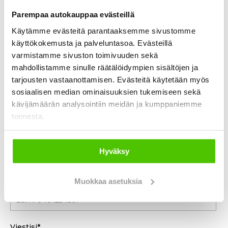
Parempaa autokauppaa evästeillä
Ota yhteyttä tai kysy lisää!
Käytämme evästeitä parantaaksemme sivustomme
käyttökokemusta ja palveluntasoa. Evästeillä
Etunimi
*
varmistamme sivuston toimivuuden sekä
mahdollistamme sinulle räätälöidympien sisältöjen ja
tarjousten vastaanottamisen. Evästeitä käytetään myös
Sukunimi
*
sosiaalisen median ominaisuuksien tukemiseen sekä
kävijämäärän analysointiin meidän ja kumppaniemme
toimesta.
Sähköpostiosoite
*
Hyväksy
Puhelinnumero
Muokkaa asetuksia
Viestisi
*