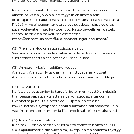
Ilmaiset Kia Connect -palvelut 7 vuoden ajan
Palvelut ovat käytettävissä maksutta seitsemän vuoden ajan
alkaen päivästä, jolloin auto myytiin ensimmäiselle
omistajalleen, eli alkuperäisen ostosopimuksen päivämäärästä.
Pidätämme oikeuden tarjota tulevaisuudessa lisäpalveluita,
joita koskevat erilliset käyttöehdot. Katso täydellinen luettelo
saatavilla olevista palveluista osoitteesta
https://connect.kia.com/fi/kia-connect-legal-document/
(12) Premium-luokan suoratoistopalvelut
Saatavilla maksullisina lisäpalveluina. Musiikki- ja videosisällön
suoratoisto saattaa edellyttää erillistä tilausta.
(13) Amazon Musicin tekijänoikeudet
Amazon, Amazon Music ja näihin liittyvät merkit ovat
Amazon.com, Inc:n tai sen kumppaneiden tavaramerkkejä.
(14) Turvallisuus
Kuljettajaa avustavien ja turvajärjestelmien käyttö ei missään
tilanteessa vapauta kuljettajaa velvollisuudesta tarkkailla
liikennettä ja hallita ajoneuvoa. Kuljettajien on aina
mukautettava ajotapansa henkilökohtaisen taitotasonsa, lain
vaatimusten, tien kunnon ja liikenneolosuhteiden mukaiseksi.
(15) Kian 7 vuoden takuu
Kian takuu on voimassa 7 vuotta ensirekisteröinnistä tai 150
000 ajokilometriä riippuen siitä, kumpi näistä ehdoista täyttyy