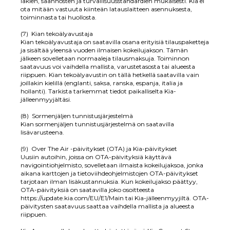
lakien, säännösten ja turvallisuusstandardien mukaisesti. Kia ei
ota mitään vastuuta kiinteän latauslaitteen asennuksesta,
toiminnasta tai huollosta.
(7) Kian tekoälyavustaja
Kian tekoälyavustaja on saatavilla osana erityisiä tilauspaketteja
ja sisältää yleensä vuoden ilmaisen kokeilujakson. Tämän
jälkeen sovelletaan normaaleja tilausmaksuja. Toiminnon
saatavuus voi vaihdella mallista, varustetasosta tai alueesta
riippuen. Kian tekoälyavustin on tällä hetkellä saatavilla vain
joillakin kielillä (englanti, saksa, ranska, espanja, italia ja
hollanti). Tarkista tarkemmat tiedot paikalliselta Kia-
jälleenmyyjältäsi.
(8) Sormenjäljen tunnistusjärjestelmä
Kian sormenjäljen tunnistusjärjestelmä on saatavilla
lisävarusteena.
(9) Over The Air -päivitykset (OTA) ja Kia-päivitykset
Uusiin autoihin, joissa on OTA-päivityksiä käyttävä
navigointiohjelmisto, sovelletaan ilmaista kokeilujaksoa, jonka
aikana karttojen ja tietoviihdeohjelmistojen OTA-päivitykset
tarjotaan ilman lisäkustannuksia. Kun kokeilujakso päättyy,
OTA-päivityksiä on saatavilla joko osoitteesta
https://update.kia.com/EU/E1/Main tai Kia-jälleenmyyjiltä. OTA-
päivitysten saatavuus saattaa vaihdella mallista ja alueesta
riippuen.