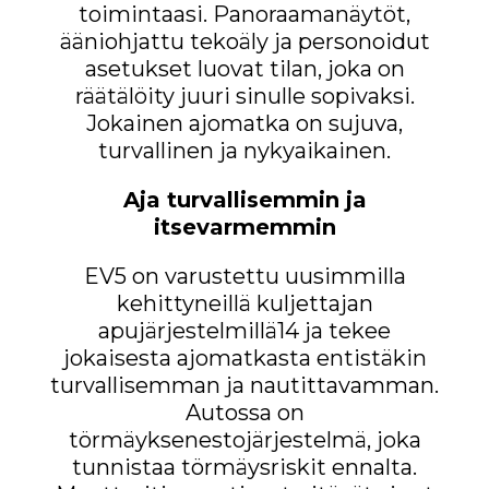
toimintaasi. Panoraamanäytöt,
ääniohjattu tekoäly ja personoidut
asetukset luovat tilan, joka on
räätälöity juuri sinulle sopivaksi.
Jokainen ajomatka on sujuva,
turvallinen ja nykyaikainen.
Aja turvallisemmin ja
itsevarmemmin
EV5 on varustettu uusimmilla
kehittyneillä kuljettajan
apujärjestelmillä14 ja tekee
jokaisesta ajomatkasta entistäkin
turvallisemman ja nautittavamman.
Autossa on
törmäyksenestojärjestelmä, joka
tunnistaa törmäysriskit ennalta.